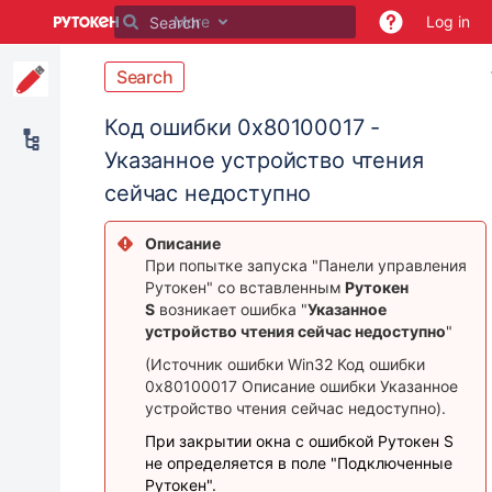
Skip
More
Log in
to
main
content
Search
assistive.skiplink.to.breadcrumbs
assistive.skiplink.to.header.menu
Код ошибки 0x80100017 -
assistive.skiplink.to.action.menu
Указанное устройство чтения
assistive.skiplink.to.quick.search
сейчас недоступно
Описание
При попытке запуска "Панели управления
Рутокен" со вставленным
Рутокен
S
возникает ошибка "
Указанное
устройство чтения сейчас недоступно
"
(Источник ошибки Win32 Код ошибки
0x80100017 Описание ошибки Указанное
устройство чтения сейчас недоступно).
При закрытии окна с ошибкой Рутокен S
не определяется в поле "Подключенные
Рутокен".