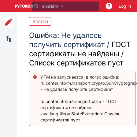
Skip
More
Log in
to
main
content
Search
assistive.skiplink.to.breadcrumbs
assistive.skiplink.to.header.menu
Ошибка: Не удалось
assistive.skiplink.to.action.menu
получить сертификат /
ГОСТ
assistive.skiplink.to.quick.search
сертификаты не найдены /
Список сертификатов пуст
УТМ не запускается. в логах ошибка:
ru.centerinform.transport.crypto.SunCryptogra
- Не удалось получить сертификат
ru.centerinform.transport.util.a - ГОСТ
сертификаты не найдены
java.lang.IllegalStateException: Список
сертификатов пуст