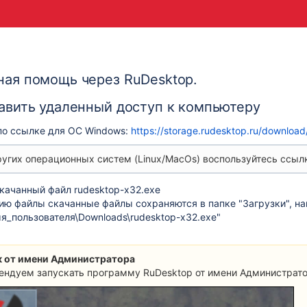
ая помощь через RuDesktop.
авить удаленный доступ к компьютеру
по ссылке для ОС Windows:
https://storage.rudesktop.ru/downloa
ругих операционных систем (Linux/MacOs) воспользуйтесь ссыл
скачанный файл rudesktop-x32.exe
ию файлы скачанные файлы сохраняются в папке "Загрузки", н
мя_пользователя\Downloads\rudesktop-x32.exe"
к от имени Администратора
ендуем запускать программу RuDesktop от имени Администратор