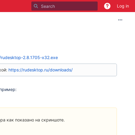
Log in
d/rudesktop-2.8.1705-x32.exe
кой:
https://rudesktop.ru/downloads/
апример:
а как показано на скриншоте.