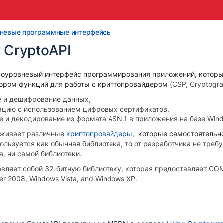
невые программные интерфейсы
t CryptoAPI
оуровневый интерфейс программирования приложений, которы
ором функций для работы с криптопровайдером
(CSP, Cryptogra
 и дешифрование данных,
ацию с использованием цифровых сертификатов,
е и декодирование из формата
ASN.1 в приложения на базе Win
рживает различные
криптопровайдeры,
которые самостоятельн
ользуется как обычная библиотека, то от разработчика не
требу
, ни самой библиотеки
.
ляет собой 32-битную библиотеку, которая пр
едоставляет CO
r 2008, Windows Vista, and Windows XP.