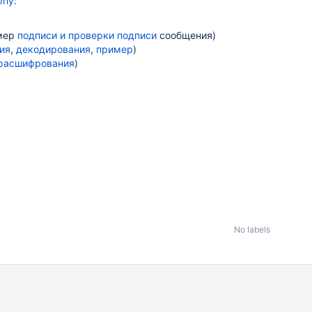
phy
:
имер
подписи и проверки подписи
сообщения)
ия
,
декодирования
,
пример
)
расшифрования
)
No labels