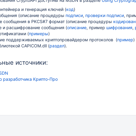
ования CryptoAPI доступны на MSDN в разделе
Using Cryptogra
нтейнера и генерация ключей (
код
)
общения (описание процедуры
подписи
,
проверки подписи
, пр
е сообщения в PKCS#7 формат (описание процедуры
кодирован
 и расшифрование сообщения (
описание
, пример
шифрования
,
ртификатами (
примеры
)
ие поддерживаемых криптопровайдером протоколов (
пример
)
блиотекой CAPICOM.dll (
раздел
).
ьныe источники:
RSDN
о разработчика Крипто-Про