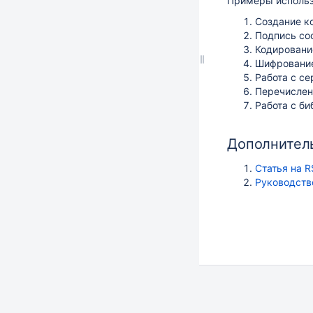
Примеры использ
Создание ко
Подпись со
Кодировани
Шифрование
Работа с се
Перечислен
Работа с би
Дополнител
Статья на 
Руководств