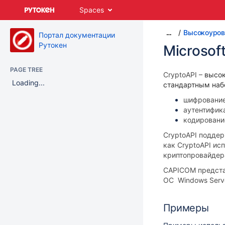
Skip
Spaces
to
main
Высокоуров
…
content
Портал документации
assistive.skiplink.to.breadcrumbs
Рутокен
Microsof
assistive.skiplink.to.header.menu
assistive.skiplink.to.action.menu
PAGE TREE
assistive.skiplink.to.quick.search
CryptoAPI –
высок
Loading...
стандартным наб
шифрование
аутентифик
кодировани
CryptoAPI подде
как
CryptoAPI
исп
криптопровайдера
СAPICOM представ
ОС
Windows Serve
Примеры