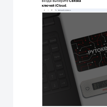
входа выберите
Связка
ключей iCloud
.