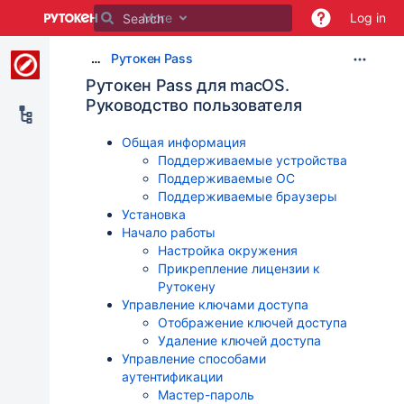
Skip
More
Log in
to
main
Рутокен Pass
…
content
assistive.skiplink.to.breadcrumbs
Рутокен Pass для macOS.
assistive.skiplink.to.header.menu
Руководство пользователя
assistive.skiplink.to.action.menu
assistive.skiplink.to.quick.search
Общая информация
Поддерживаемые устройства
Поддерживаемые ОС
Поддерживаемые браузеры
Установка
Начало работы
Настройка окружения
Прикрепление лицензии к
Рутокену
Управление ключами доступа
Отображение ключей доступа
Удаление ключей доступа
Управление способами
аутентификации
Мастер-пароль