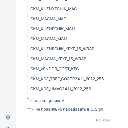
CKM_KUZNYECHIK_MAC
CKM_MAGMA_MAC
CKM_KUZNECHIK_MGM
CKM_MAGMA_MGM
CKM_KUZNECHIK_KEXP_15_WRAP
CKM_MAGMA_KEXP_15_WRAP
CKM_VENDOR_GOST_KEG
CKM_KDF
_
TREE
_
GOSTR
3411_2012_256
CKM_KDF_HMAC3411_2012_256
*
- только целиком
** – не правильно передавать в С_Sign
No labels