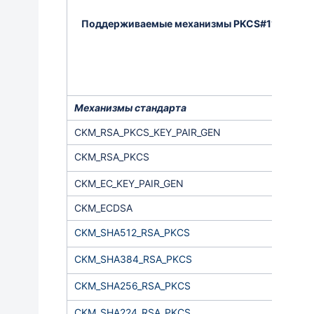
Поддерживаемые механизмы PKCS#11
Р
Механизмы стандарта
CKM_RSA_PKCS_KEY_PAIR_GEN
CKM_RSA_PKCS
CKM_EC_KEY_PAIR_GEN
CKM_ECDSA
CKM_SHA512_RSA_PKCS
CKM_SHA384_RSA_PKCS
CKM_SHA256_RSA_PKCS
CKM_SHA224_RSA_PKCS