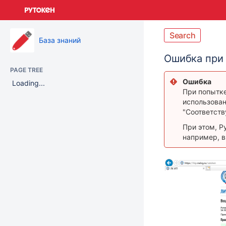
Skip
to
main
content
Search
База знаний
assistive.skiplink.to.breadcrumbs
assistive.skiplink.to.header.menu
Ошибка при в
assistive.skiplink.to.action.menu
PAGE TREE
assistive.skiplink.to.quick.search
Ошибка
Loading...
При попытке
использован
"Соответств
При этом, Р
например, в