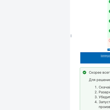
Скорее всег
Для решени
Скачай
Разар
Убедит
Запуст
произв