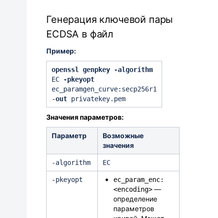
Генерация ключевой пары
ECDSA в файл
Пример:
openssl genpkey -algorithm
EC
-
pkeyopt
ec_paramgen_curve:secp256r1
-
out
privatekey.pem
Значения параметров:
Параметр
Возможные
значения
‑
algorithm
EC
-
pkeyopt
ec_param_enc:
—
<encoding>
определение
параметров