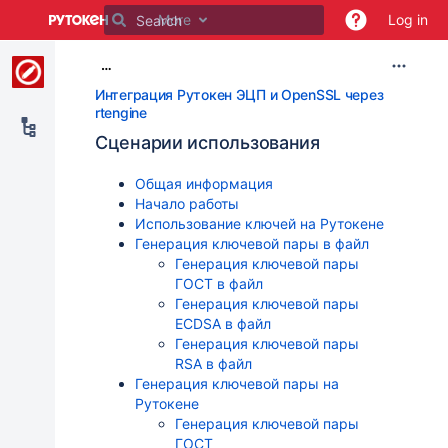
Skip
More
Log in
to
main
…
content
assistive.skiplink.to.breadcrumbs
Интеграция Рутокен ЭЦП и OpenSSL через
assistive.skiplink.to.header.menu
rtengine
assistive.skiplink.to.action.menu
Сценарии использования
assistive.skiplink.to.quick.search
Общая информация
Начало работы
Использование ключей на Рутокене
Генерация ключевой пары в файл
Генерация ключевой пары
ГОСТ в файл
Генерация ключевой пары
ECDSA в файл
Генерация ключевой пары
RSA в файл
Генерация ключевой пары на
Рутокене
Генерация ключевой пары
ГОСТ