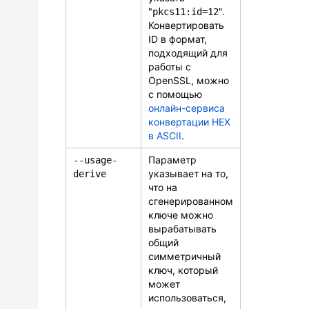
"
".
pkcs11:id=12
Конвертировать
ID в формат,
подходящий для
работы с
OpenSSL, можно
с помощью
онлайн-сервиса
конвертации HEX
в ASCII
.
Параметр
-
-
usage
-
указывает на то,
derive
что на
сгенерированном
ключе можно
вырабатывать
общий
симметричный
ключ, который
может
использоваться,