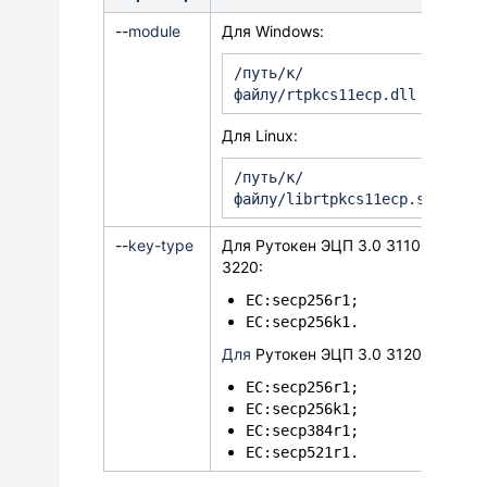
-
-
module
Для Windows:
/путь/к/
файлу/rtpkcs11ecp.dll
Для Linux:
/путь/к/
файлу/librtpkcs11ecp.so
-
-
key-type
Для Рутокен ЭЦП 3.0 3110 и
3220:
EC:secp256r1;
EC:secp256k1.
Для
Рутокен ЭЦП 3.0 3120
:
EC:secp256r1;
EC:secp256k1;
EC:secp384r1;
EC:secp521r1.