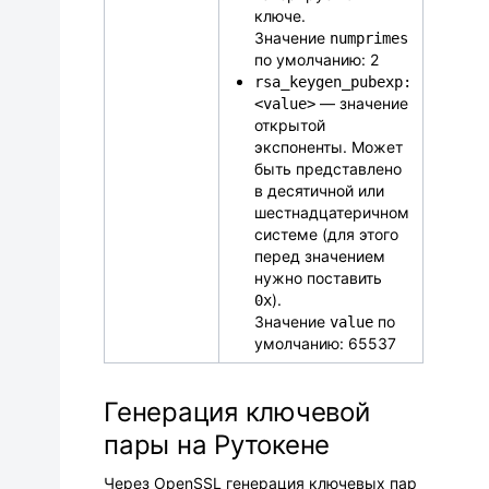
ключе.
Значение
numprimes
по умолчанию: 2
rsa_keygen_pubexp:
— значение
<value>
открытой
экспоненты. Может
быть представлено
в десятичной или
шестнадцатеричном
системе (для этого
перед значением
нужно поставить
).
0x
Значение
по
value
умолчанию: 65537
Генерация ключевой
пары на Рутокене
Через OpenSSL генерация ключевых пар