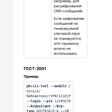
например, для
расшифрования
CMS-сообщений.
Если шифрование
сообщений на
генерируемой
ключевой паре
не планируется,
этот параметр
можно не
использовать.
ГОСТ-2001
Пример:
pkcs11-tool --module
/
путь/к/
библиотеке/rtPKCS11ECP
--login --pin
12345678
--keypairgen --key-
type
GOSTR3410:A
--id