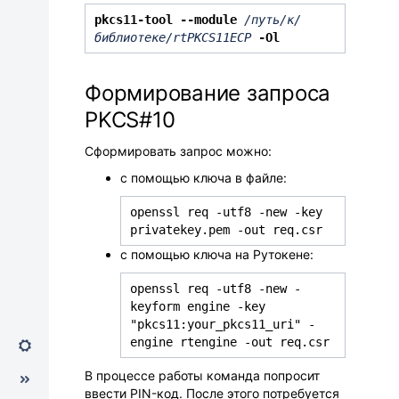
pkcs11-tool --module
/путь/к/
библиотеке/rtPKCS11ECP
-Ol
Формирование запроса
PKCS#10
Сформировать запрос можно:
с помощью ключа в файле:
openssl req -utf8 -new -key
privatekey.pem -out req.csr
с помощью ключа на Рутокене:
openssl req -utf8 -new -
keyform engine -key
"pkcs11:your_pkcs11_uri" -
engine rtengine -out req.csr
В процессе работы команда попросит
ввести PIN-код. После этого потребуется