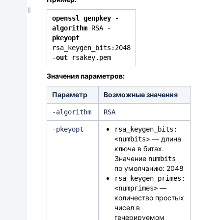
openssl genpkey -
algorithm
RSA -
pkeyopt
rsa_keygen_bits:2048
-
out
rsakey.pem
Значения параметров:
Параметр
Возможные значения
‑
algorithm
RSA
-
pkeyopt
rsa_keygen_bits:
> — длина
<numbits
ключа в битах.
Значение
numbits
по умолчанию: 2048
rsa_keygen_primes:
—
<numprimes>
количество простых
чисел в
генерируемом