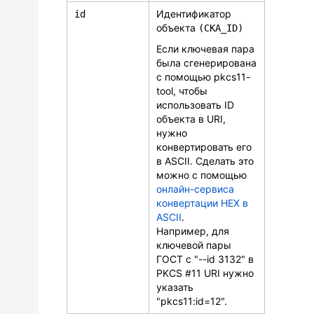
Идентификатор
id
объекта
(CKA_ID)
Если ключевая пара
была сгенерирована
с помощью pkcs11-
tool, чтобы
использовать ID
объекта в URI,
нужно
конвертировать его
в ASCII. Сделать это
можно с помощью
онлайн-сервиса
конвертации HEX в
ASCII
.
Например, для
ключевой пары
ГОСТ с "--id 3132" в
PKCS #11 URI нужно
указать
"pkcs11:id=12".