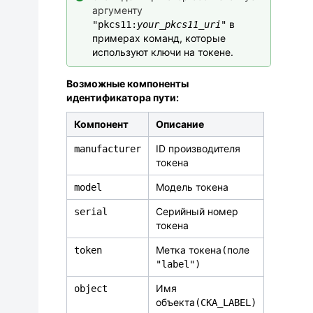
аргументу
в
"pkcs11:
your_pkcs11_uri
"
примерах команд, которые
используют ключи на токене.
Возможные компоненты
идентификатора пути:
Компонент
Описание
ID производителя
manufacturer
токена
Модель токена
model
Серийный номер
serial
токена
Метка токена
поле
token
(
"label")
Имя
object
объекта
(CKA_LABEL)