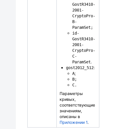
GostR3410-
2001-
CryptoPro-
B-
ParamSet;
id-
GostR3410-
2001-
CryptoPro-
C-
.
ParamSet
:
gost2012_512
;
A
B;
C.
Параметры
кривых,
соответствующие
значениям,
описаны в
Приложении 1
.