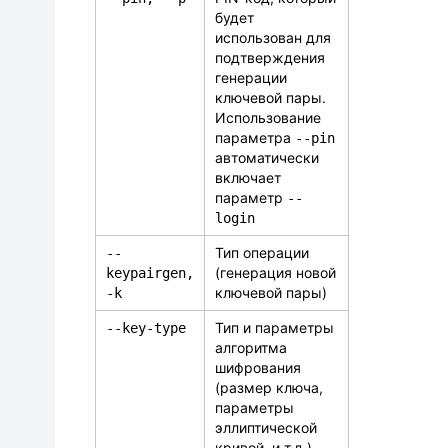
будет
использован для
подтверждения
генерации
ключевой пары.
Использование
параметра
--pin
автоматически
включает
параметр
--
login
Тип операции
--
(генерация новой
keypairgen,
ключевой пары)
-
k
Тип и параметры
-
-
key
-
type
алгоритма
шифрования
(размер ключа,
параметры
эллиптической
кривой, и т.д.).