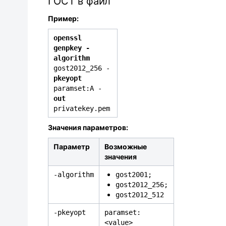
ГОСТ в файл
Пример:
openssl
genpkey
-
algorithm
gost2012_256
-
pkeyopt
paramset:A
-
out
privatekey.pem
Значения параметров:
Параметр
Возможные
значения
‑
algorithm
gost2001;
gost2012_256;
gost2012_512
-
pkeyopt
paramset:
<value>