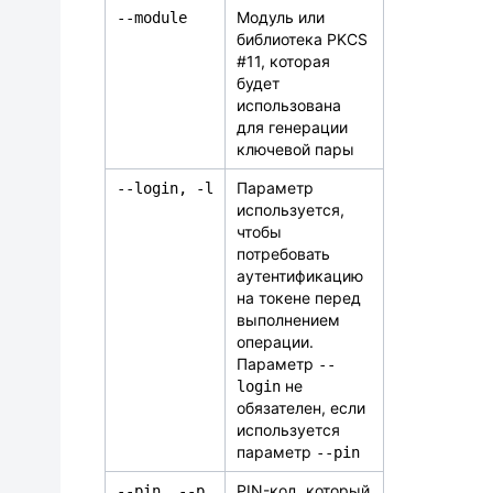
Модуль или
--module
библиотека PKCS
#11, которая
будет
использована
для генерации
ключевой пары
Параметр
--login,
-
l
используется,
чтобы
потребовать
аутентификацию
на токене перед
выполнением
операции.
Параметр
--
не
login
обязателен, если
используется
параметр
--pin
PIN-код, который
--pin, --p