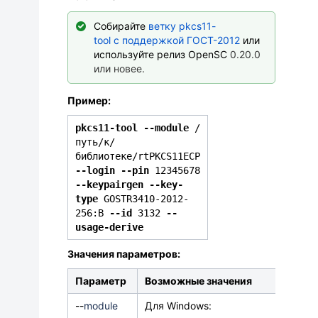
Собирайте
ветку pkcs11-
tool с поддержкой ГОСТ-2012
или
используйте релиз OpenSC
0.20.0
или новее.
Пример:
pkcs11-tool --module
/
путь/к/
библиотеке/rtPKCS11ECP
--login --pin
12345678
--keypairgen --key-
type
GOSTR3410-2012-
256:B
--id
3132
--
usage-derive
Значения параметров:
Параметр
Возможные значения
-
-
module
Для Windows: