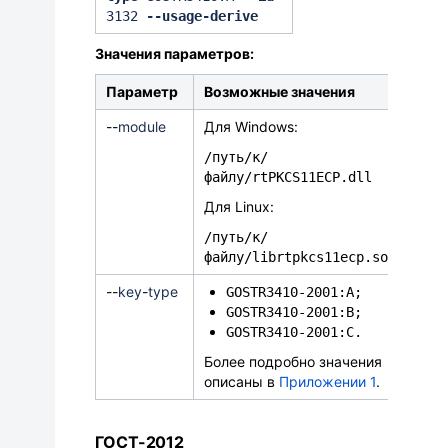
3132
--usage-derive
Значения параметров:
Параметр
Возможные значения
-
-
module
Для Windows:
/путь/к/
файлу/rtPKCS11ECP.dll
Для Linux:
/путь/к/
файлу/librtpkcs11ecp.so
-
-
key
-
type
GOSTR3410-2001:A;
GOSTR3410-2001:B;
GOSTR3410-2001:C
.
Более подробно значения
описаны в
Приложении 1
.
ГОСТ-2012