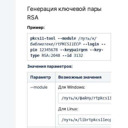
Генерация ключевой пары
RSA
Пример:
pkcs11-tool --module
/путь/к/
библиотеке/rtPKCS11ECP
--login --
pin
12345678
--keypairgen --key-
type
RSA:2048
--id
3132
Значения параметров:
Параметр
Возможные значения
-
-
module
Для Windows:
/путь/к/файлу/rtpkcs11ecp.dll
Для Linux:
/путь/к/librtpkcs11ecp.so