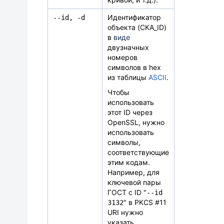
Идентификатор
-
-
id,
-
d
объекта (CKA_ID)
в
виде
двузначных
номеров
символов в hex
из таблицы
ASCII
.
Чтобы
использовать
этот ID через
OpenSSL, нужно
использовать
символы,
соответствующие
этим кодам.
Например, для
ключевой пары
ГОСТ с ID "
--id
" в PKCS #11
3132
URI нужно
указать