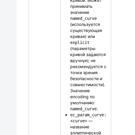
кривой. Может
принимать
значение
named_curve
(используется
существующая
кривая) или
explicit
(параметры
кривой задаются
вручную; не
рекомендуется с
точки зрения
безопасности и
совместимости).
Значение
encoding по
умолчанию:
.
named_curve
ec_param_curve:
—
<curve>
название
эллиптической