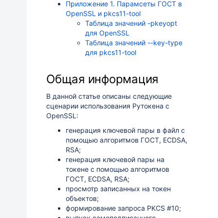
Приложение 1. Парамсеты ГОСТ в
OpenSSL и pkcs11-tool
Таблица значений -pkeyopt
для OpenSSL
Таблица значений --key-type
для pkcs11-tool
Общая информация
В данной статье описаны следующие
сценарии использования Рутокена с
OpenSSL:
генерация ключевой пары в файл с
помощью алгоритмов ГОСТ, ECDSA,
RSA;
генерация ключевой пары на
токене с помощью алгоритмов
ГОСТ, ECDSA, RSA;
просмотр записанных на токен
объектов;
формирование запроса PKCS #10;
выпуск самоподписанного