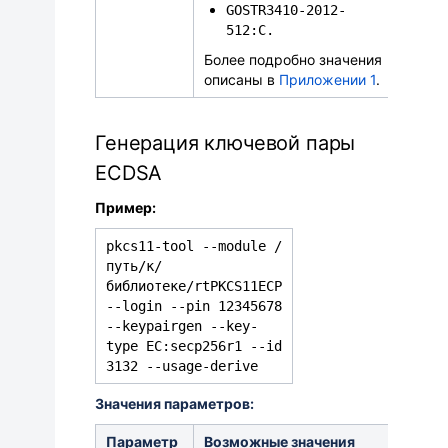
GOSTR3410-2012-
512:C.
Более подробно значения
описаны в
Приложении 1
.
Генерация ключевой пары
ECDSA
Пример:
pkcs11-tool --module /
путь/к/
библиотеке/rtPKCS11ECP
--login --pin 12345678
--keypairgen --key-
type EC:secp256r1 --id
3132 --usage-derive
Значения параметров:
Параметр
Возможные значения