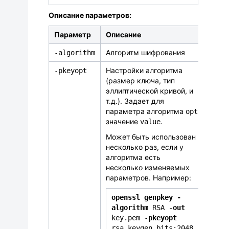
Описание параметров:
Параметр
Описание
Алгоритм шифрования
‑
algorithm
Настройки алгоритма
-
pkeyopt
(размер ключа, тип
эллиптической кривой, и
т.д.). Задает для
параметра алгоритма
opt
значение
.
value
Может быть использован
несколько раз, если у
алгоритма есть
несколько изменяемых
параметров. Например:
openssl genpkey -
algorithm
RSA -
out
key.pem -
pkeyopt
rsa_keygen_bits:2048