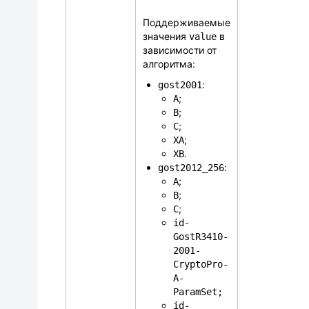
Поддерживаемые
значения
в
value
зависимости от
алгоритма:
:
gost2001
;
A
;
B
;
C
;
XA
.
XB
:
gost2012_256
;
A
;
B
;
C
id-
GostR3410-
2001-
CryptoPro-
A-
ParamSet;
id-