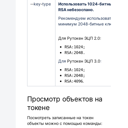
-
-
key
-
type
Использовать 1024-битные ключ
RSA небезоспано.
Рекомендуем использовать как
минимум 2048-битные ключи.
Для Рутокен ЭЦП 2.0:
RSA:1024;
RSA:2048.
Для
Рутокен ЭЦП 3.0
:
RSA:1024;
RSA:2048;
.
RSA:4096
Просмотр объектов на
ток
ене
Посмотреть записанные на токен
объекты можно с помощью команды: