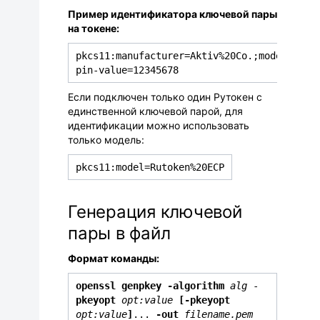
Пример идентификатора ключевой пары
на токене:
pkcs11:manufacturer=Aktiv%20Co.;model=Ruto
pin-value=12345678
Если подключен только один Рутокен с
единственной ключевой парой, для
идентификации можно использовать
только модель:
pkcs11:model=Rutoken%20ECP
Генерация ключевой
пары в файл
Формат команды:
openssl genpkey
-algorithm
alg
-
pkeyopt
opt:value
[
-
pkeyopt
opt:value
]
...
-out
filename.pem